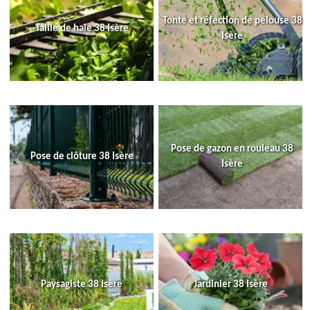
Tonte et réfection de pelouse 38
Taille de haie 38 Isère
Isère
Pose de gazon en rouleau 38
Pose de clôture 38 Isère
Isère
Paysagiste 38 Isère
Jardinier 38 Isère