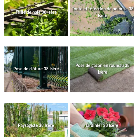
Tonte et réfection de pelouse 38
Taille de haie 38 Isère
Isère
Pose de gazon en rouleau 38
Pose de clôture 38 Isère
Isère
Paysagiste 38 Isère
Jardinier 38 Isère