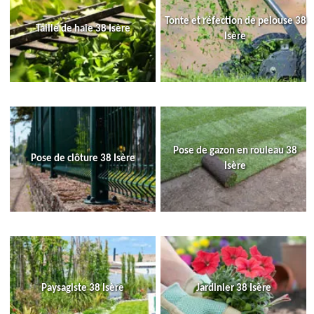
Tonte et réfection de pelouse 38
Taille de haie 38 Isère
Isère
Pose de gazon en rouleau 38
Pose de clôture 38 Isère
Isère
Paysagiste 38 Isère
Jardinier 38 Isère