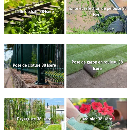
Tonte et réfection de pelouse 38
Taille de haie 38 Isère
Isère
Pose de gazon en rouleau 38
Pose de clôture 38 Isère
Isère
Paysagiste 38 Isère
Jardinier 38 Isère