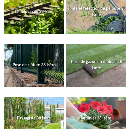
Tonte et réfection de pelouse 38
Taille de haie 38 Isère
Isère
Pose de gazon en rouleau 38
Pose de clôture 38 Isère
Isère
Paysagiste 38 Isère
Jardinier 38 Isère