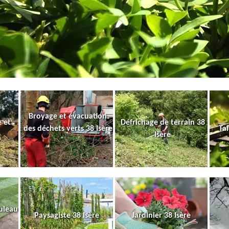
Broyage et évacuation
 et
Défrichage de terrain 38
des déchets verts 38 Isère
Tai
Isère
uleau
Paysagiste 38 Isère
Jardinier 38 Isère