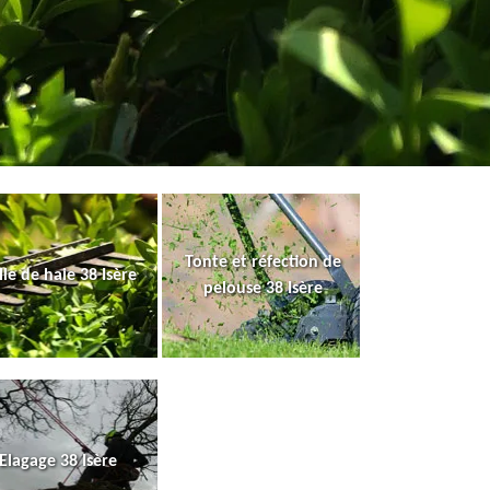
Tonte et réfection de
lle de haie 38 Isère
pelouse 38 Isère
Elagage 38 Isère