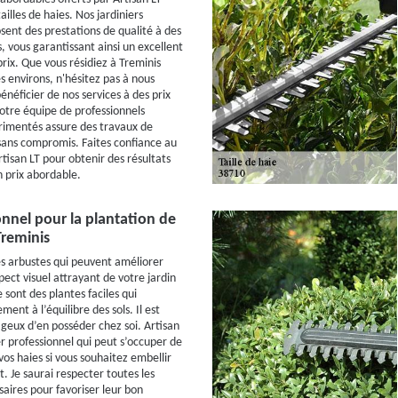
ailles de haies. Nos jardiniers
sent des prestations de qualité à des
s, vous garantissant ainsi un excellent
rix. Que vous résidiez à Treminis
s environs, n'hésitez pas à nous
néficier de nos services à des prix
Notre équipe de professionnels
érimentés assure des travaux de
sans compromis. Faites confiance au
rtisan LT pour obtenir des résultats
 prix abordable.
nnel pour la plantation de
Treminis
es arbustes qui peuvent améliorer
ect visuel attrayant de votre jardin
 sont des plantes faciles qui
ment à l’équilibre des sols. Il est
geux d’en posséder chez soi. Artisan
er professionnel qui peut s’occuper de
vos haies si vous souhaitez embellir
. Je saurai respecter toutes les
saires pour favoriser leur bon