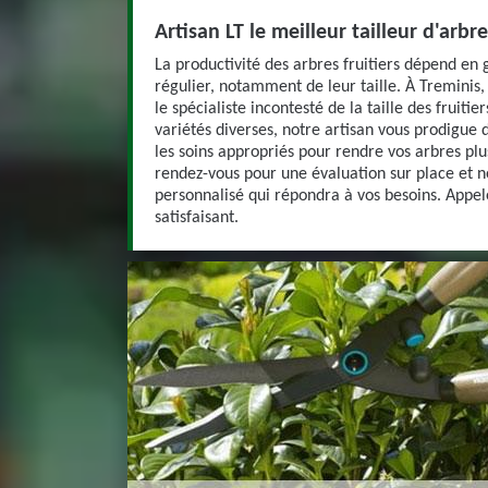
Artisan LT le meilleur tailleur d'arbre
La productivité des arbres fruitiers dépend en 
régulier, notamment de leur taille. À Treminis
le spécialiste incontesté de la taille des fruitie
variétés diverses, notre artisan vous prodigue d
les soins appropriés pour rendre vos arbres plu
rendez-vous pour une évaluation sur place et n
personnalisé qui répondra à vos besoins. Appele
satisfaisant.