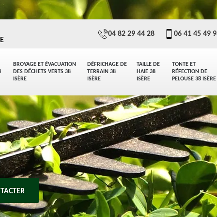
04 82 29 44 28
06 41 45 49 
E
BROYAGE ET ÉVACUATION
DÉFRICHAGE DE
TAILLE DE
TONTE ET
8
DES DÉCHETS VERTS 38
TERRAIN 38
HAIE 38
RÉFECTION DE
ISÈRE
ISÈRE
ISÈRE
PELOUSE 38 ISÈRE
TACTER