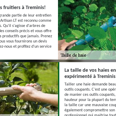
s fruitiers à Treminis!
grande partie de leur entretien
, Artisan LT est reconnu comme
rs. Qu'il s'agisse d'arbres de
es conseils précis et vous offre
s productifs que jamais. Prenez
ous vous fournirons un devis
z-nous et profitez d'un service
La taille de vos haies e
expérimenté à Treminis
Tailler une haie demande beau
outils coupants. C’est une opér
de manier ces outils coupants, 
hauteur pour la plupart du te
la taille car une mauvaise coup
également compromettre son as
professionnel qui maitrise toute