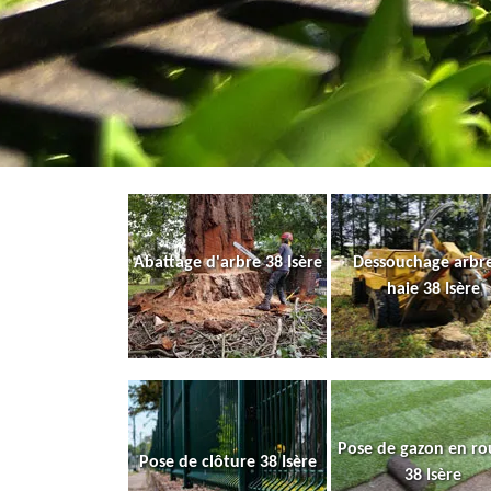
Abattage d'arbre 38 Isère
Dessouchage arbre
haie 38 Isère
Pose de gazon en ro
Pose de clôture 38 Isère
38 Isère