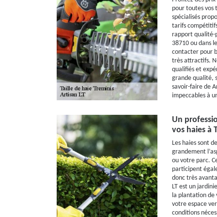
pour toutes vos t
spécialisés propo
tarifs compétitif
rapport qualité-p
38710 ou dans le
contacter pour bé
très attractifs. 
qualifiés et exp
grande qualité, 
savoir-faire de A
impeccables à un
Un professio
vos haies à 
Les haies sont d
grandement l’asp
ou votre parc. Ce
participent égale
donc très avanta
LT est un jardini
la plantation de 
votre espace vert
conditions néces