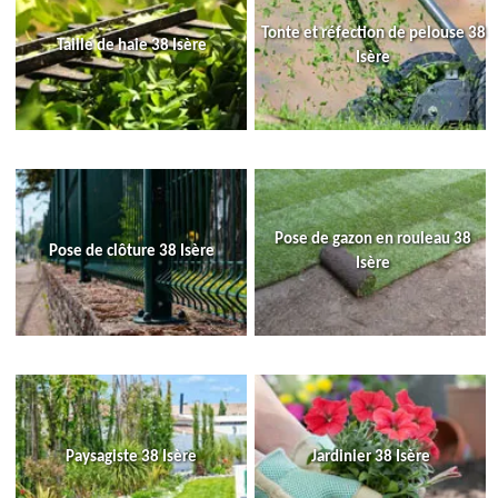
Tonte et réfection de pelouse 38
Taille de haie 38 Isère
Isère
Pose de gazon en rouleau 38
Pose de clôture 38 Isère
Isère
Paysagiste 38 Isère
Jardinier 38 Isère