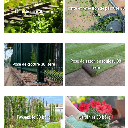
Tonte et réfection de pelouse 38
Taille de haie 38 Isère
Isère
Pose de gazon en rouleau 38
Pose de clôture 38 Isère
Isère
Paysagiste 38 Isère
Jardinier 38 Isère