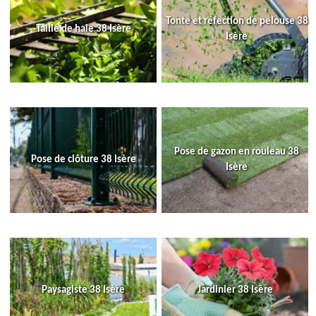
Tonte et réfection de pelouse 38
Taille de haie 38 Isère
Isère
Pose de gazon en rouleau 38
Pose de clôture 38 Isère
Isère
Paysagiste 38 Isère
Jardinier 38 Isère