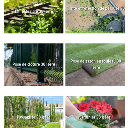
Tonte et réfection de pelouse 38
Taille de haie 38 Isère
Isère
Pose de gazon en rouleau 38
Pose de clôture 38 Isère
Isère
Paysagiste 38 Isère
Jardinier 38 Isère