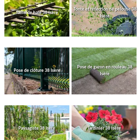
Tonte et réfection de pelouse 38
Taille de haie 38 Isère
Isère
Pose de gazon en rouleau 38
Pose de clôture 38 Isère
Isère
Paysagiste 38 Isère
Jardinier 38 Isère