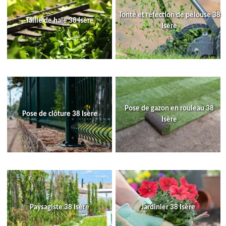
Tonte et réfection de pelouse 38
Taille de haie 38 Isère
Isère
Pose de gazon en rouleau 38
Pose de clôture 38 Isère
Isère
Paysagiste 38 Isère
Jardinier 38 Isère