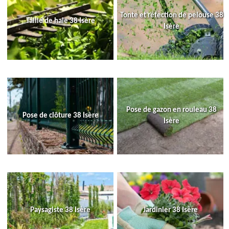
Tonte et réfection de pelouse 38
Taille de haie 38 Isère
Isère
Pose de gazon en rouleau 38
Pose de clôture 38 Isère
Isère
Paysagiste 38 Isère
Jardinier 38 Isère