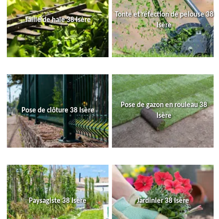
Tonte et réfection de pelouse 38
Taille de haie 38 Isère
Isère
Pose de gazon en rouleau 38
Pose de clôture 38 Isère
Isère
Paysagiste 38 Isère
Jardinier 38 Isère