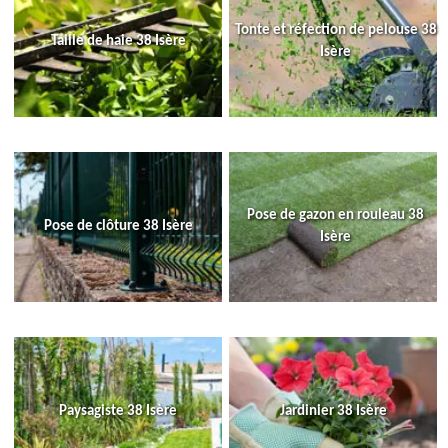
Tonte et réfection de pelouse 38
Taille de haie 38 Isère
Isère
Pose de gazon en rouleau 38
Pose de clôture 38 Isère
Isère
Paysagiste 38 Isère
Jardinier 38 Isère