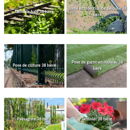
Tonte et réfection de pelouse 38
Taille de haie 38 Isère
Isère
Pose de gazon en rouleau 38
Pose de clôture 38 Isère
Isère
Paysagiste 38 Isère
Jardinier 38 Isère