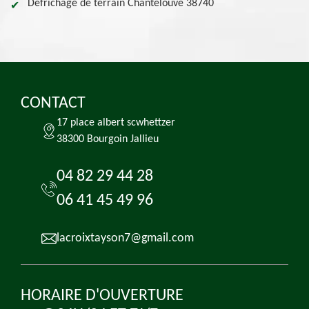
Défrichage de terrain Chantelouve 38740
CONTACT
17 place albert scwhettzer
38300 Bourgoin Jallieu
04 82 29 44 28
06 41 45 49 96
lacroixtayson7@gmail.com
HORAIRE D'OUVERTURE