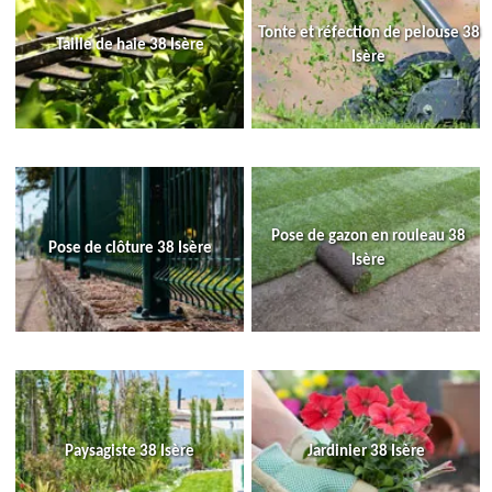
Tonte et réfection de pelouse 38
Taille de haie 38 Isère
Isère
Pose de gazon en rouleau 38
Pose de clôture 38 Isère
Isère
Paysagiste 38 Isère
Jardinier 38 Isère