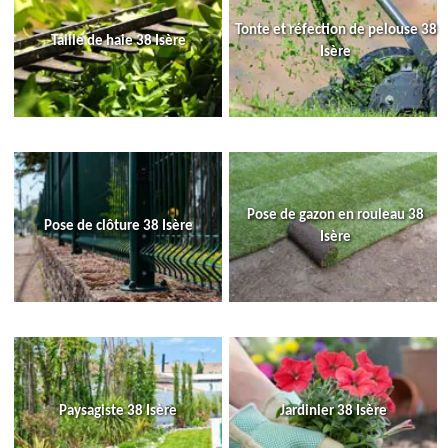
Tonte et réfection de pelouse 38
Taille de haie 38 Isère
Isère
Pose de gazon en rouleau 38
Pose de clôture 38 Isère
Isère
Paysagiste 38 Isère
Jardinier 38 Isère