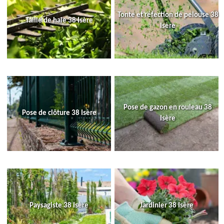
Tonte et réfection de pelouse 38
Taille de haie 38 Isère
Isère
Pose de gazon en rouleau 38
Pose de clôture 38 Isère
Isère
Paysagiste 38 Isère
Jardinier 38 Isère