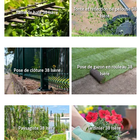
Tonte et réfection de pelouse 38
Taille de haie 38 Isère
Isère
Pose de gazon en rouleau 38
Pose de clôture 38 Isère
Isère
Paysagiste 38 Isère
Jardinier 38 Isère