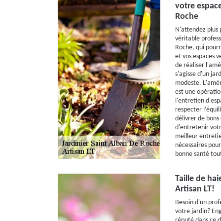
votre espace
Roche
N'attendez plus 
véritable profess
Roche, qui pourra
et vos espaces ve
de réaliser l'am
s'agisse d'un jar
modeste. L'amén
est une opératio
l'entretien d'esp
respecter l’équil
délivrer de bons
d'entretenir votr
meilleur entretie
nécessaires pour 
bonne santé tout
Taille de ha
Artisan LT!
Besoin d'un profe
votre jardin? Eng
réputé dans ce d