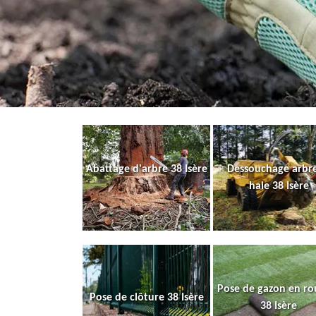
Abattage d'arbre 38 Isère
Dessouchage arbre
haie 38 Isère
Pose de gazon en ro
Pose de clôture 38 Isère
38 Isère