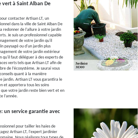
 vert à Saint Alban De
pour contacter Artisan LT, un
ionnel dans la ville de Saint Alban De
 redonner de l'allure à votre jardin
rts. Je suis un professionnel capable
énagement de votre jardin qu'il
din paysagé ou d'un jardin plus
agement de votre jardin extérieur
n qu'il faut déléguer à des experts de
aces verts tels que Artisan LT afin de
ibre de l‘écosystème. Je saurai vous
 conseils quant à la manière
e jardin. Artisan LT vous garantira le
n et apportera tous les soins
que votre jardin reste bien vert et en
e l’année.
ie: un service garantie avec
ssionnel pour tailler les haies de
agez Artisan LT, l'expert jardinier
omaine. Nous réalisons tous types de