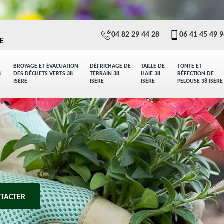
04 82 29 44 28
06 41 45 49 
E
BROYAGE ET ÉVACUATION
DÉFRICHAGE DE
TAILLE DE
TONTE ET
8
DES DÉCHETS VERTS 38
TERRAIN 38
HAIE 38
RÉFECTION DE
ISÈRE
ISÈRE
ISÈRE
PELOUSE 38 ISÈRE
TACTER