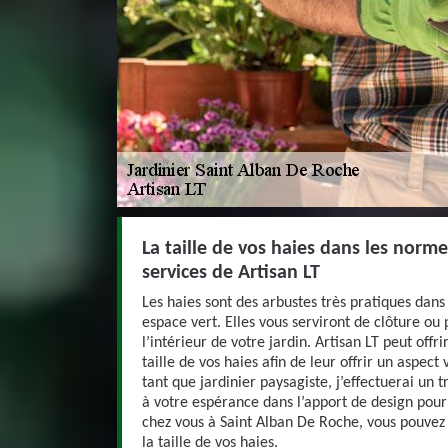
La taille de vos haies dans les norme
services de Artisan LT
Les haies sont des arbustes très pratiques dans
espace vert. Elles vous serviront de clôture ou
l’intérieur de votre jardin. Artisan LT peut offr
taille de vos haies afin de leur offrir un aspect 
tant que jardinier paysagiste, j’effectuerai un t
à votre espérance dans l’apport de design pour 
chez vous à Saint Alban De Roche, vous pouvez
la taille de vos haies.