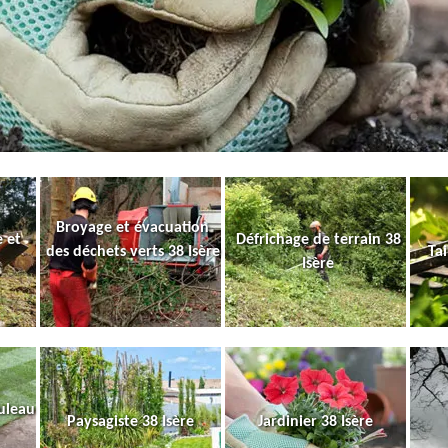
Broyage et évacuation
 et
Défrichage de terrain 38
des déchets verts 38 Isère
Tai
Isère
uleau
Paysagiste 38 Isère
Jardinier 38 Isère