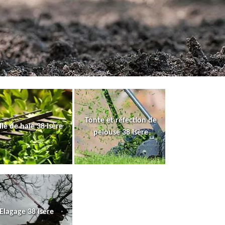
Tonte et réfection de
lle de haie 38 Isère
pelouse 38 Isère
Elagage 38 Isère