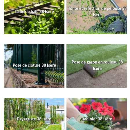
Tonte et réfection de pelouse 38
Taille de haie 38 Isère
Isère
Pose de gazon en rouleau 38
Pose de clôture 38 Isère
Isère
Paysagiste 38 Isère
Jardinier 38 Isère