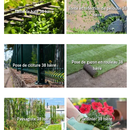
Tonte et réfection de pelouse 38
Taille de haie 38 Isère
Isère
Pose de gazon en rouleau 38
Pose de clôture 38 Isère
Isère
Paysagiste 38 Isère
Jardinier 38 Isère