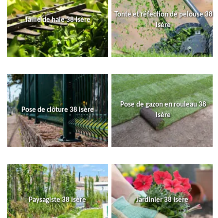
Tonte et réfection de pelouse 38
Taille de haie 38 Isère
Isère
Pose de gazon en rouleau 38
Pose de clôture 38 Isère
Isère
Paysagiste 38 Isère
Jardinier 38 Isère