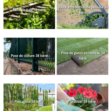
Tonte et réfection de pelouse 38
Taille de haie 38 Isère
Isère
Pose de gazon en rouleau 38
Pose de clôture 38 Isère
Isère
Paysagiste 38 Isère
Jardinier 38 Isère