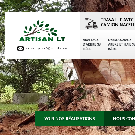
TRAVAILLE AVEC
CAMION NACELL
ABATTAGE
DESSOUCHAGE
D'ARBRE 38
ARBRE ET HAIE 3
lacroixtayson7@gmail.com
ISÈRE
ISÈRE
VOIR NOS RÉALISATIONS
NOUS CON