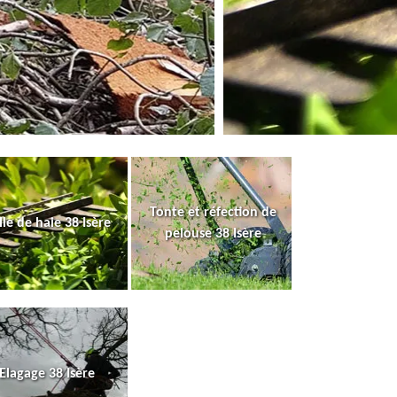
Tonte et réfection de
lle de haie 38 Isère
pelouse 38 Isère
Elagage 38 Isère