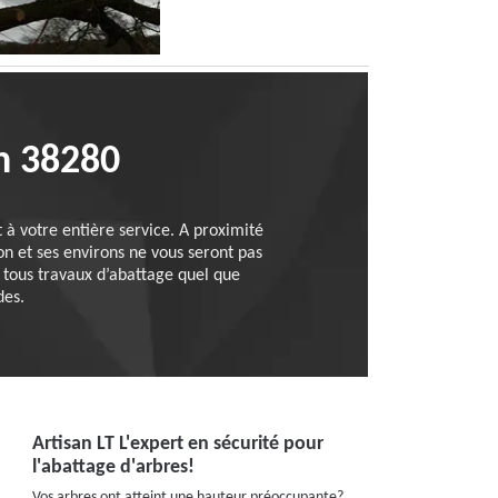
on 38280
t à votre entière service. A proximité
on et ses environs ne vous seront pas
r tous travaux d’abattage quel que
des.
Artisan LT L'expert en sécurité pour
l'abattage d'arbres!
Vos arbres ont atteint une hauteur préoccupante?