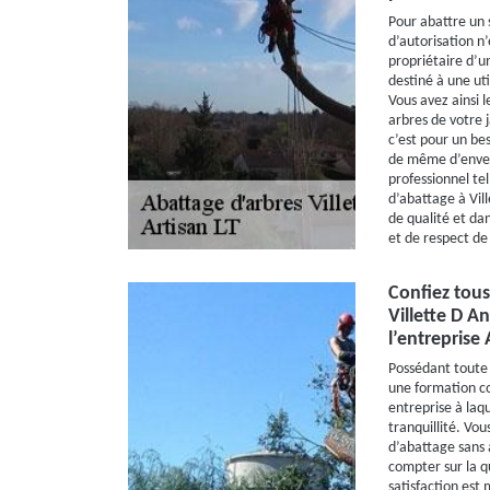
Pour abattre un
d’autorisation n’
propriétaire d’un
destiné à une uti
Vous avez ainsi l
arbres de votre 
c’est pour un bes
de même d’enverg
professionnel tel
d’abattage à Vil
de qualité et da
et de respect de
Confiez tous
Villette D A
l’entreprise 
Possédant toute 
une formation co
entreprise à laq
tranquillité. Vo
d’abattage sans 
compter sur la q
satisfaction est 