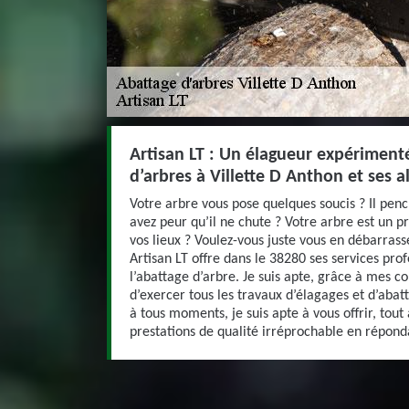
Artisan LT : Un élagueur expériment
d’arbres à Villette D Anthon et ses a
Votre arbre vous pose quelques soucis ? Il pe
avez peur qu’il ne chute ? Votre arbre est un p
vos lieux ? Voulez-vous juste vous en débarrass
Artisan LT offre dans le 38280 ses services pro
l’abattage d’arbre. Je suis apte, grâce à mes 
d’exercer tous les travaux d’élagages et d’abat
à tous moments, je suis apte à vous offrir, tout
prestations de qualité irréprochable en répon