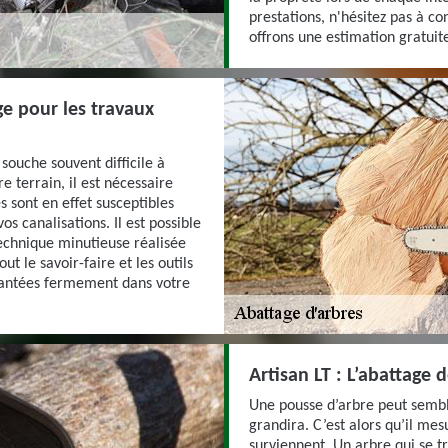
prestations, n'hésitez pas à co
offrons une estimation gratui
ge pour les travaux
 souche souvent difficile à
 terrain, il est nécessaire
s sont en effet susceptibles
os canalisations. Il est possible
echnique minutieuse réalisée
ut le savoir-faire et les outils
plantées fermement dans votre
Artisan LT : L’abattage 
Une pousse d’arbre peut sembl
grandira. C’est alors qu’il me
surviennent. Un arbre qui se t