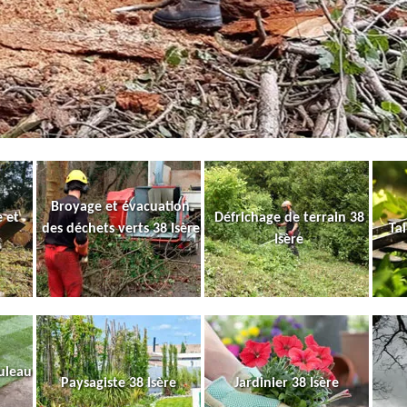
Broyage et évacuation
 et
Défrichage de terrain 38
des déchets verts 38 Isère
Tai
Isère
uleau
Paysagiste 38 Isère
Jardinier 38 Isère