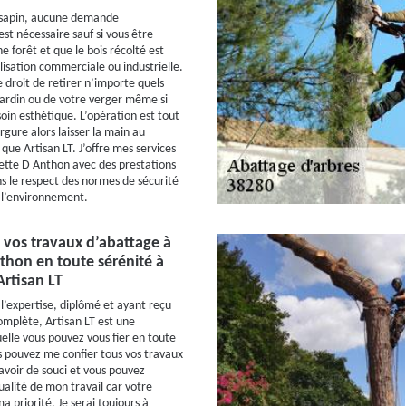
 sapin, aucune demande
est nécessaire sauf si vous être
e forêt et que le bois récolté est
lisation commerciale ou industrielle.
e droit de retirer n’importe quels
jardin ou de votre verger même si
oin esthétique. L’opération est tout
ure alors laisser la main au
 que Artisan LT. J’offre mes services
lette D Anthon avec des prestations
ns le respect des normes de sécurité
 l’environnement.
 vos travaux d’abattage à
nthon en toute sérénité à
Artisan LT
l’expertise, diplômé et ayant reçu
mplète, Artisan LT est une
uelle vous pouvez vous fier en toute
us pouvez me confier tous vos travaux
avoir de souci et vous pouvez
ualité de mon travail car votre
ma priorité. Je serai toujours à