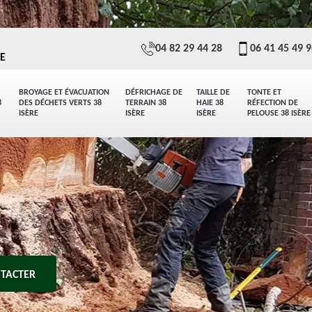
04 82 29 44 28
06 41 45 49 
E
BROYAGE ET ÉVACUATION
DÉFRICHAGE DE
TAILLE DE
TONTE ET
8
DES DÉCHETS VERTS 38
TERRAIN 38
HAIE 38
RÉFECTION DE
ISÈRE
ISÈRE
ISÈRE
PELOUSE 38 ISÈRE
TACTER