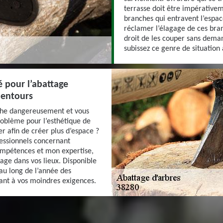
terrasse doit être impérativem
branches qui entravent l’espace
réclamer l’élagage de ces bran
droit de les couper sans deman
subissez ce genre de situation 
é pour l’abattage
lentours
nche dangereusement et vous
roblème pour l’esthétique de
er afin de créer plus d’espace ?
fessionnels concernant
compétences et mon expertise,
tage dans vos lieux. Disponible
 au long de l’année des
dant à vos moindres exigences.