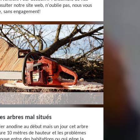
nsulter notre site web, n'oublie pas, nous vous
te, sans engagement!
des arbres mal situés
er anodine au début mais un jour cet arbre
sure 10 mètres de hauteur et les problèmes
rouve entre des habitations ou qui gêne la