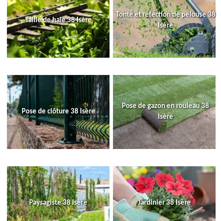
Tonte et réfection de pelouse 38
Taille de haie 38 Isère
Isère
Pose de gazon en rouleau 38
Pose de clôture 38 Isère
Isère
Paysagiste 38 Isère
Jardinier 38 Isère