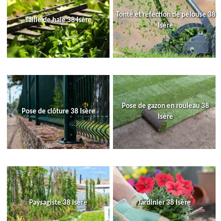
Tonte et réfection de pelouse 38
Taille de haie 38 Isère
Isère
Pose de gazon en rouleau 38
Pose de clôture 38 Isère
Isère
Paysagiste 38 Isère
Jardinier 38 Isère