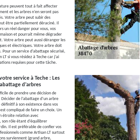
ature peuvent tout à fait affecter
ent et les arbres n’en seront pas
s. Votre arbre peut subir des
t être partiellement déraciné. Il
rs un réel danger pour vous, vos
e maison et pourrait même dégrader
t. Votre arbre peut aussi déranger les
ues et électriques. Votre arbre doit
. Pour un service d’abattage sécurisé,
 LT si vous résidez à Teche car j’ai
cations requises pour cette tâche.
votre service à Teche : Les
’abattage d’arbres
ifficile de prendre une décision de
 Décider de l’abattage d’un arbre
définitif à son existence dans vos
il est compliqué de faire un choix. Un
n étroite relation avec
 son rôle étant d’équilibrer
din. Il est préférable de confier vos
ofessionnels comme Artisan LT surtout
ions surviennent (grand arbre,