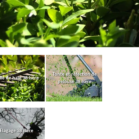
Tonte et réfection de
lle de haie 38 Isère
pelouse 38 Isère
Elagage 38 Isère