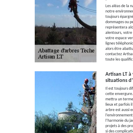
Les aléas de la n
notre environnem
toujours épargné
dommages ou peu
représentera alo
alentours, votr
votre espace ver
lignes téléphoniq
alors être abattu
contactez Artisan
toute les qualifi
Artisan LT à 
situations d
Il est toujours d
cette envergure.
mettra un terme 
lieux et parfois 
arbre est aussi e
l’environnement,
l’harmonie du jar
projets à des pr
si des complicat