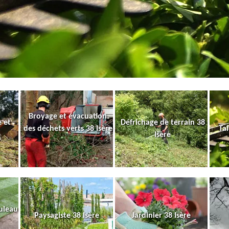
Broyage et évacuation
 et
Défrichage de terrain 38
des déchets verts 38 Isère
Tai
Isère
uleau
Paysagiste 38 Isère
Jardinier 38 Isère