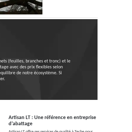
hets (feuilles, branches et tronc) et le
tage avec des prix flexibles selon
équilibre de notre écosystème. Si
er.
Artisan LT : Une référence en entreprise
d’abattage
Artisan LT offre ses services de qualité à Teche pour