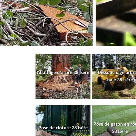
Abattage d'arbre 38 Isère
Dessouchage arbre
haie 38 Isère
Pose de gazon en ro
Pose de clôture 38 Isère
38 Isère