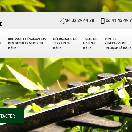
04 82 29 44 28
06 41 45 49 
E
BROYAGE ET ÉVACUATION
DÉFRICHAGE DE
TAILLE DE
TONTE ET
8
DES DÉCHETS VERTS 38
TERRAIN 38
HAIE 38
RÉFECTION DE
ISÈRE
ISÈRE
ISÈRE
PELOUSE 38 ISÈRE
TACTER