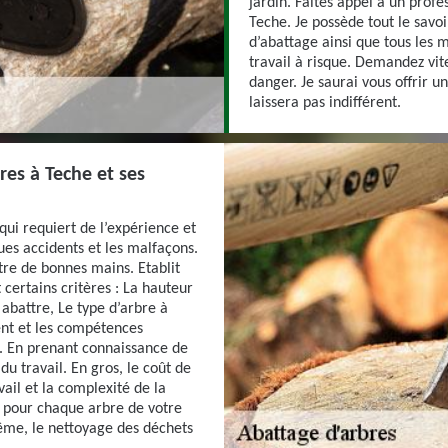
jardin. Faites appel à un profe
Teche. Je possède tout le savoi
d’abattage ainsi que tous les m
travail à risque. Demandez vite
danger. Je saurai vous offrir u
laissera pas indifférent.
res à Teche et ses
qui requiert de l’expérience et
ques accidents et les malfaçons.
ntre de bonnes mains. Etablit
 certains critères : La hauteur
 abattre, Le type d’arbre à
ent et les compétences
s. En prenant connaissance de
u travail. En gros, le coût de
ail et la complexité de la
i pour chaque arbre de votre
même, le nettoyage des déchets