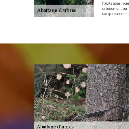
habitations, voi
uniquement sur l
dangereusement o