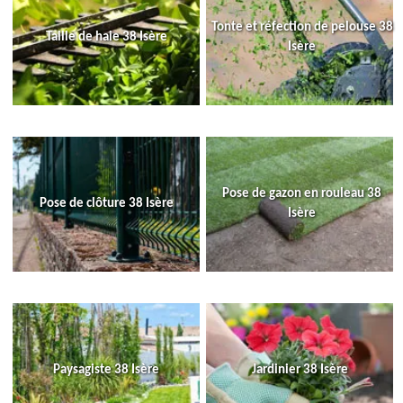
Tonte et réfection de pelouse 38
Taille de haie 38 Isère
Isère
Pose de gazon en rouleau 38
Pose de clôture 38 Isère
Isère
Paysagiste 38 Isère
Jardinier 38 Isère