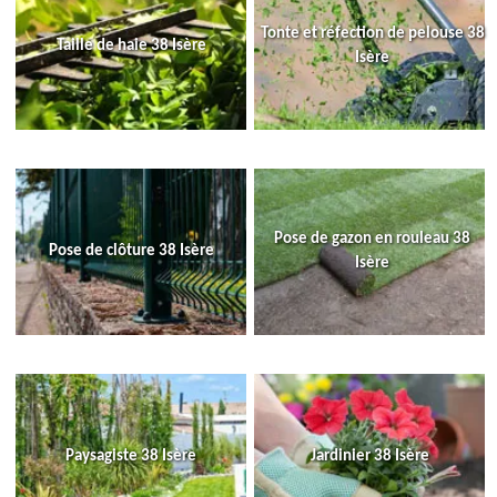
Tonte et réfection de pelouse 38
Taille de haie 38 Isère
Isère
Pose de gazon en rouleau 38
Pose de clôture 38 Isère
Isère
Paysagiste 38 Isère
Jardinier 38 Isère