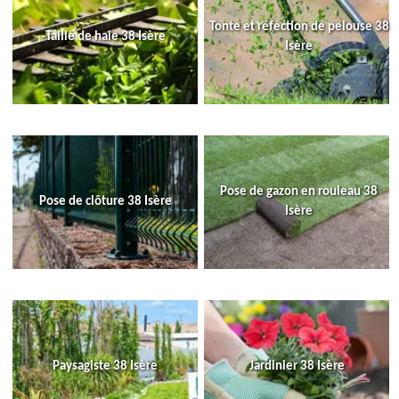
Tonte et réfection de pelouse 38
Taille de haie 38 Isère
Isère
Pose de gazon en rouleau 38
Pose de clôture 38 Isère
Isère
Paysagiste 38 Isère
Jardinier 38 Isère