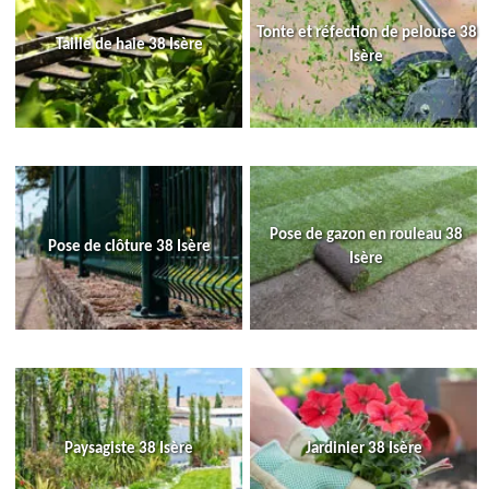
Tonte et réfection de pelouse 38
Taille de haie 38 Isère
Isère
Pose de gazon en rouleau 38
Pose de clôture 38 Isère
Isère
Paysagiste 38 Isère
Jardinier 38 Isère