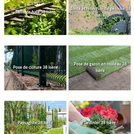
Tonte et réfection de pelouse 38
Taille de haie 38 Isère
Isère
Pose de gazon en rouleau 38
Pose de clôture 38 Isère
Isère
Paysagiste 38 Isère
Jardinier 38 Isère