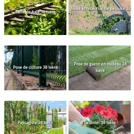
Tonte et réfection de pelouse 38
Taille de haie 38 Isère
Isère
Pose de gazon en rouleau 38
Pose de clôture 38 Isère
Isère
Paysagiste 38 Isère
Jardinier 38 Isère