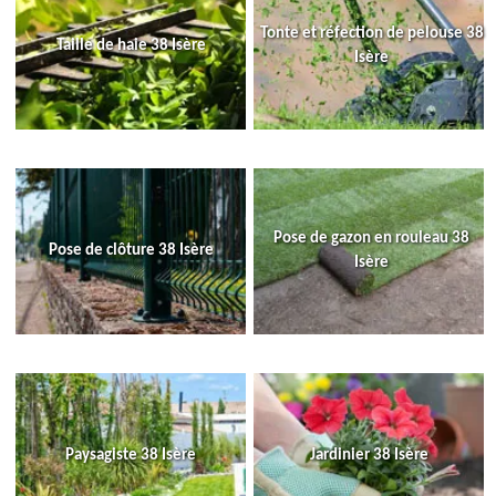
Tonte et réfection de pelouse 38
Taille de haie 38 Isère
Isère
Pose de gazon en rouleau 38
Pose de clôture 38 Isère
Isère
Paysagiste 38 Isère
Jardinier 38 Isère