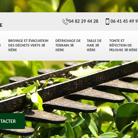
04 82 29 44 28
06 41 45 49 
E
BROYAGE ET ÉVACUATION
DÉFRICHAGE DE
TAILLE DE
TONTE ET
8
DES DÉCHETS VERTS 38
TERRAIN 38
HAIE 38
RÉFECTION DE
ISÈRE
ISÈRE
ISÈRE
PELOUSE 38 ISÈRE
TACTER