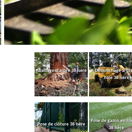
Abattage d'arbre 38 Isère
Dessouchage arbre
haie 38 Isère
Pose de gazon en ro
Pose de clôture 38 Isère
38 Isère