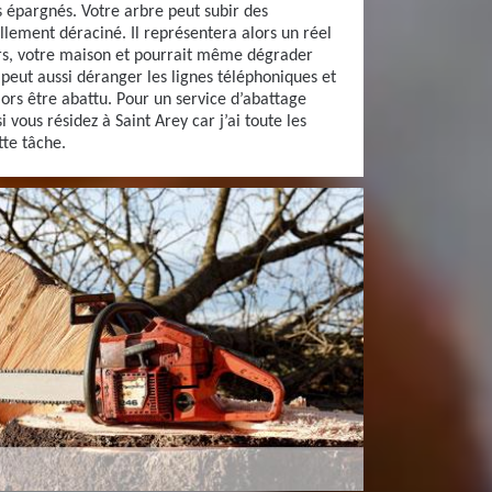
s épargnés. Votre arbre peut subir des
lement déraciné. Il représentera alors un réel
rs, votre maison et pourrait même dégrader
 peut aussi déranger les lignes téléphoniques et
lors être abattu. Pour un service d’abattage
i vous résidez à Saint Arey car j’ai toute les
tte tâche.