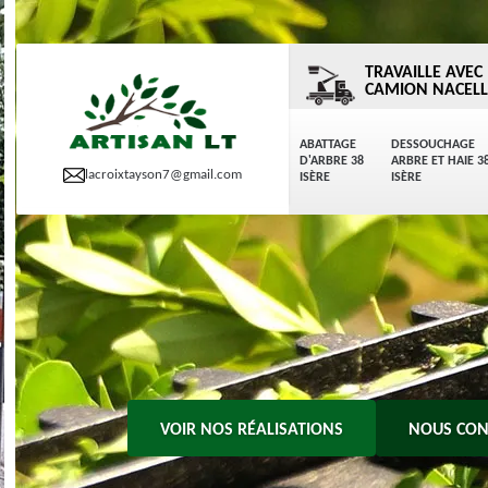
TRAVAILLE AVEC
CAMION NACELL
ABATTAGE
DESSOUCHAGE
D'ARBRE 38
ARBRE ET HAIE 3
lacroixtayson7@gmail.com
ISÈRE
ISÈRE
VOIR NOS RÉALISATIONS
NOUS CON