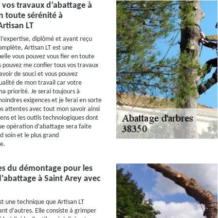
 vos travaux d’abattage à
n toute sérénité à
Artisan LT
l’expertise, diplômé et ayant reçu
mplète, Artisan LT est une
uelle vous pouvez vous fier en toute
us pouvez me confier tous vos travaux
avoir de souci et vous pouvez
ualité de mon travail car votre
ma priorité. Je serai toujours à
oindres exigences et je ferai en sorte
s attentes avec tout mon savoir ainsi
ens et les outils technologiques dont
ue opération d’abattage sera faite
d soin et le plus grand
e.
es du démontage pour les
’abattage à Saint Arey avec
t une technique que Artisan LT
nt d’autres. Elle consiste à grimper