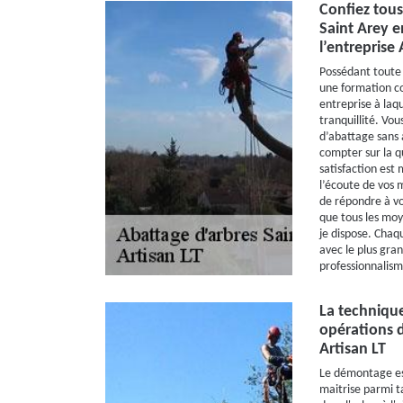
Confiez tous
Saint Arey e
l’entreprise 
Possédant toute 
une formation co
entreprise à laq
tranquillité. Vo
d’abattage sans 
compter sur la q
satisfaction est 
l’écoute de vos m
de répondre à vo
que tous les moy
je dispose. Chaq
avec le plus gran
professionnalism
La techniqu
opérations d
Artisan LT
Le démontage es
maitrise parmi ta