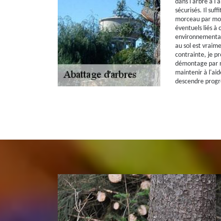
dans l'arbre à l'a
sécurisés. Il suf
morceau par morc
éventuels liés à 
environnementale
au sol est vraime
contrainte, je p
démontage par ré
maintenir à l'aid
descendre progre