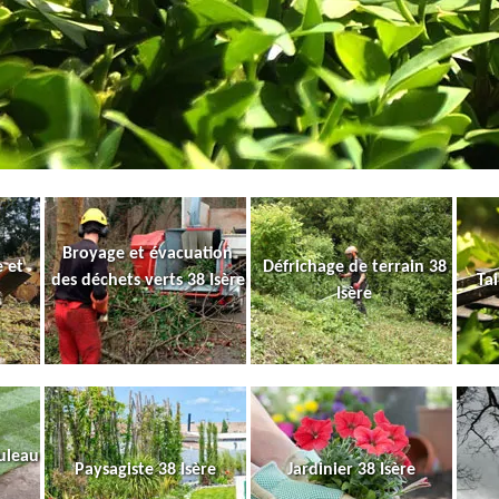
Broyage et évacuation
 et
Défrichage de terrain 38
des déchets verts 38 Isère
Tai
Isère
uleau
Paysagiste 38 Isère
Jardinier 38 Isère