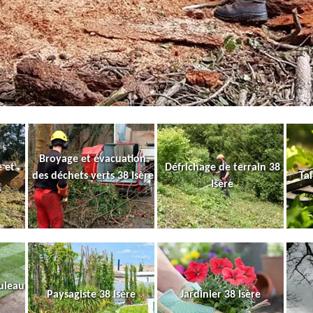
Broyage et évacuation
 et
Défrichage de terrain 38
des déchets verts 38 Isère
Tai
Isère
uleau
Paysagiste 38 Isère
Jardinier 38 Isère