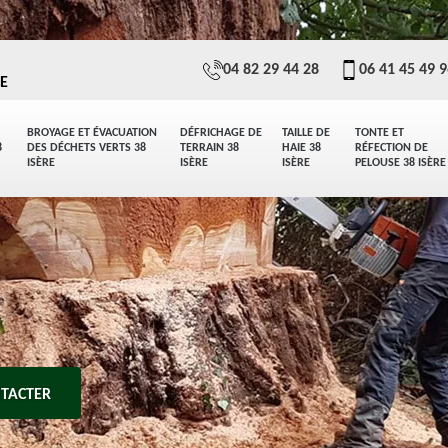
04 82 29 44 28
06 41 45 49 
E
BROYAGE ET ÉVACUATION
DÉFRICHAGE DE
TAILLE DE
TONTE ET
8
DES DÉCHETS VERTS 38
TERRAIN 38
HAIE 38
RÉFECTION DE
ISÈRE
ISÈRE
ISÈRE
PELOUSE 38 ISÈRE
TACTER