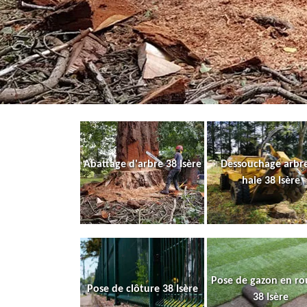
Abattage d'arbre 38 Isère
Dessouchage arbre
haie 38 Isère
Pose de gazon en ro
Pose de clôture 38 Isère
38 Isère