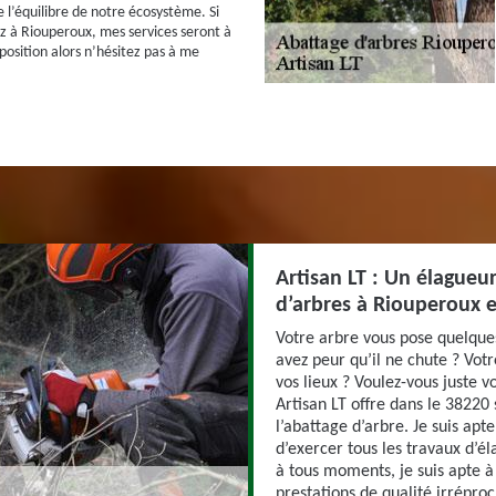
e l’équilibre de notre écosystème. Si
z à Riouperoux, mes services seront à
position alors n’hésitez pas à me
Artisan LT : Un élagueu
d’arbres à Riouperoux e
Votre arbre vous pose quelque
avez peur qu’il ne chute ? Vot
vos lieux ? Voulez-vous juste v
Artisan LT offre dans le 38220
l’abattage d’arbre. Je suis ap
d’exercer tous les travaux d’él
à tous moments, je suis apte à 
prestations de qualité irrépr