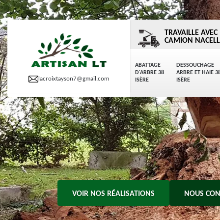
TRAVAILLE AVEC
CAMION NACELL
ABATTAGE
DESSOUCHAGE
D'ARBRE 38
ARBRE ET HAIE 3
lacroixtayson7@gmail.com
ISÈRE
ISÈRE
VOIR NOS RÉALISATIONS
NOUS CON