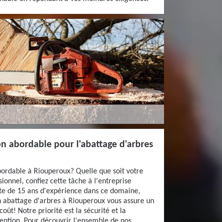
ion abordable pour l'abattage d'arbres
bordable à Riouperoux? Quelle que soit votre
sionnel, confiez cette tâche à l'entreprise
rte de 15 ans d'expérience dans ce domaine,
n abattage d'arbres à Riouperoux vous assure un
oût! Notre priorité est la sécurité et la
ention. Pour découvrir l'ensemble de nos