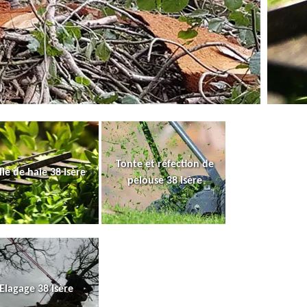
Tonte et réfection de
lle de haie 38 Isère
pelouse 38 Isère
Elagage 38 Isère