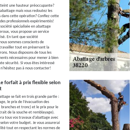
tteint une hauteur préoccupante?
'abattage mais vous redoutez les
s dans cette opération? Confiez cette
 des professionnels expérimentés!
 société spécialisée en abattage
eroux, vous propose un service
isé. En tant que société
 nous sommes conscients de
ravailler tout en préservant la
irons. Nous disposons de tous les
ments nécessaires pour mener à bien
te sécurité. Si vous êtes intéressé
 n'hésitez pas à nous contacter!
Le forfait à prix flexible selon
t
battage se fait en trois grande partie :
tage, le prix de l’évacuation des
, branches et tronc) et le prix pour le
rait de la souche et remblayage).
sera tous vos travaux d’abattage avec
s selon votre budget. Je vous assurerai
alité tout en respectant les normes de