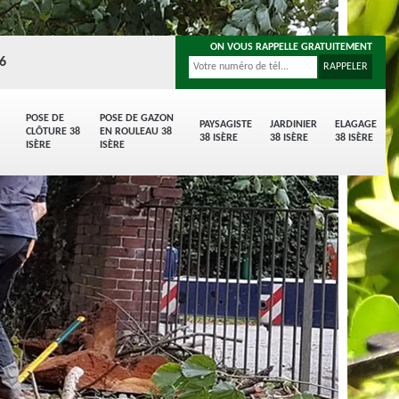
ON VOUS RAPPELLE GRATUITEMENT
96
POSE DE
POSE DE GAZON
PAYSAGISTE
JARDINIER
ELAGAGE
CLÔTURE 38
EN ROULEAU 38
38 ISÈRE
38 ISÈRE
38 ISÈRE
ISÈRE
ISÈRE