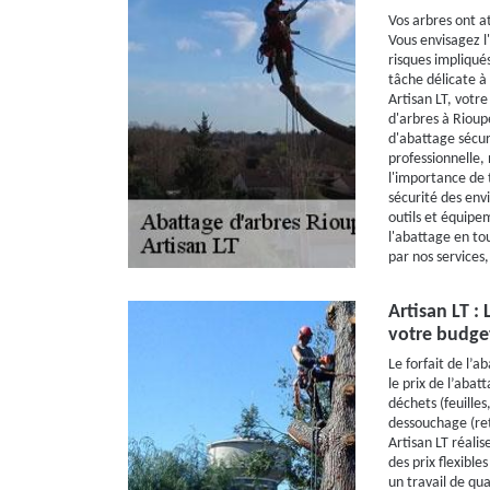
Vos arbres ont a
Vous envisagez l
risques impliqué
tâche délicate à
Artisan LT, votre
d'arbres à Rioup
d'abattage sécur
professionnelle,
l'importance de t
sécurité des env
outils et équipe
l'abattage en tou
par nos services,
Artisan LT : 
votre budge
Le forfait de l’a
le prix de l’abat
déchets (feuilles
dessouchage (ret
Artisan LT réali
des prix flexible
un travail de qu