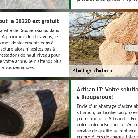
ut le 38220 est gratuit
la ville de Riouperoux ou dans
e. A proximité de chez vous, je
ous mes déplacements dans à
acturé alors n’hésitez pas à
prestations de haut niveau pour
e votre arbre. Je n’attends plus
e à vos demandes.
Artisan LT: Votre solut
à Riouperoux!
Envie d'un abattage d'arbre a
situation, particulier ou profes
professionnelle Artisan LT! Fo
notre entreprise spécialisée e
service de qualité au moindre c
propreté lors de chaque interv