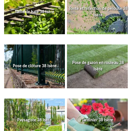
Tonte et réfection de pelouse 38
Taille de haie 38 Isère
Isère
Pose de gazon en rouleau 38
Pose de clôture 38 Isère
Isère
Paysagiste 38 Isère
Jardinier 38 Isère