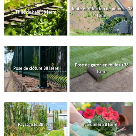
Tonte et réfection de pelouse 38
Taille de haie 38 Isère
Isère
Pose de gazon en rouleau 38
Pose de clôture 38 Isère
Isère
Paysagiste 38 Isère
Jardinier 38 Isère