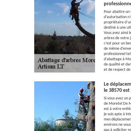
professionn
Pour abattre un
d’autorisation n’
propriétaire d’un
destiné à une uti
Vous avez ainsi l
arbres de votre 
c’est pour un bes
de même d’enverg
professionnel tel
d’abattage à Mor
de qualité et da
et de respect de
Le déplacem
le 38570 est 
Si vous avez un p
de Moretel De Ma
est à votre entiè
je suis apte à in
mes déplacement
environs ne vous
pas à solliciter 