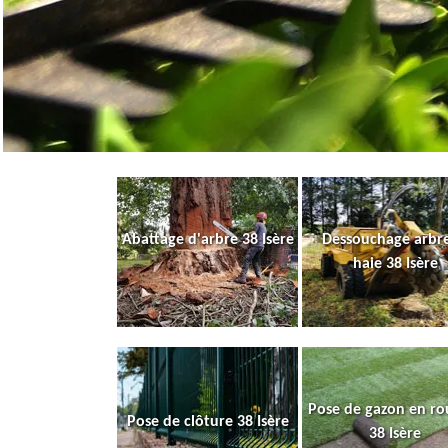
Abattage d'arbre 38 Isère
Dessouchage arbre
haie 38 Isère
Pose de gazon en ro
Pose de clôture 38 Isère
38 Isère