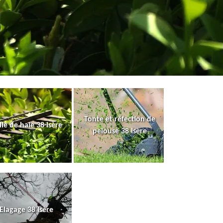
Tonte et réfection de
lle de haie 38 Isère
pelouse 38 Isère
Elagage 38 Isère