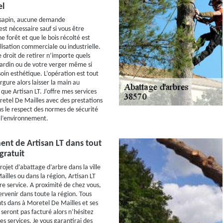
el
 sapin, aucune demande
est nécessaire sauf si vous être
e forêt et que le bois récolté est
lisation commerciale ou industrielle.
e droit de retirer n’importe quels
jardin ou de votre verger même si
oin esthétique. L’opération est tout
ure alors laisser la main au
 que Artisan LT. J’offre mes services
etel De Mailles avec des prestations
ns le respect des normes de sécurité
 l’environnement.
ent de Artisan LT dans tout
gratuit
rojet d’abattage d’arbre dans la ville
illes ou dans la région, Artisan LT
re service. A proximité de chez vous,
tervenir dans toute la région. Tous
s dans à Moretel De Mailles et ses
 seront pas facturé alors n’hésitez
mes services. Je vous garantirai des