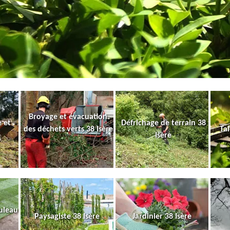
Broyage et évacuation
 et
Défrichage de terrain 38
des déchets verts 38 Isère
Tai
Isère
uleau
Paysagiste 38 Isère
Jardinier 38 Isère