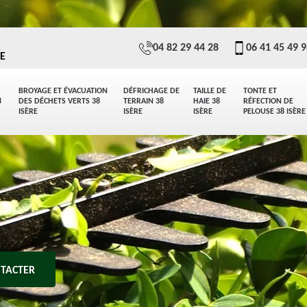
04 82 29 44 28
06 41 45 49 
E
BROYAGE ET ÉVACUATION
DÉFRICHAGE DE
TAILLE DE
TONTE ET
8
DES DÉCHETS VERTS 38
TERRAIN 38
HAIE 38
RÉFECTION DE
ISÈRE
ISÈRE
ISÈRE
PELOUSE 38 ISÈRE
TACTER