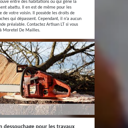
rouve entre des habitations ou qui gêne la
ent abattu. Il en est de même pour les
 de votre voisin. Il possède les droits de
ches qui dépassent. Cependant, il n’a aucun
de préalable. Contactez Artisan LT si vous
 à Moretel De Mailles.
en dessouchage pour les travaux