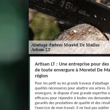
Artisan LT : Une entreprise pour des
de toute envergure à Moretel De Mai
région
Pour les petit ou les grands travaux d’abattage
qualités nécessaires pour abattre vos arbres. En
envergure, Je dispose d’une grande expertise e
efficaces pour répondre à toutes vos demandes q
garantis des prestations de qualité et des résu
l’exercice de mon travail. Il ne faut pas oublier