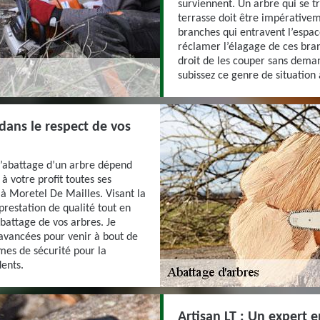
surviennent. Un arbre qui se t
terrasse doit être impérativem
branches qui entravent l’espace
réclamer l’élagage de ces bran
droit de les couper sans deman
subissez ce genre de situation
 dans le respect de vos
l’abattage d’un arbre dépend
à votre profit toutes ses
 à Moretel De Mailles. Visant la
 prestation de qualité tout en
abattage de vos arbres. Je
s avancées pour venir à bout de
mes de sécurité pour la
dents.
Artisan LT : Un expert 