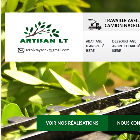
TRAVAILLE AVEC
CAMION NACELL
ABATTAGE
DESSOUCHAGE
D'ARBRE 38
ARBRE ET HAIE 3
lacroixtayson7@gmail.com
ISÈRE
ISÈRE
VOIR NOS RÉALISATIONS
NOUS CON