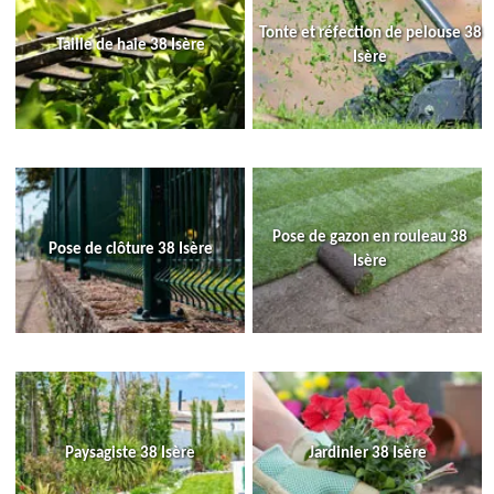
Tonte et réfection de pelouse 38
Taille de haie 38 Isère
Isère
Pose de gazon en rouleau 38
Pose de clôture 38 Isère
Isère
Paysagiste 38 Isère
Jardinier 38 Isère