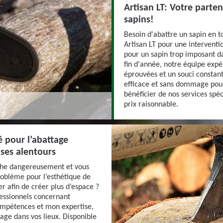
Artisan LT: Votre parte
sapins!
Besoin d'abattre un sapin en to
Artisan LT pour une interventio
pour un sapin trop imposant da
fin d'année, notre équipe exp
éprouvées et un souci constant
efficace et sans dommage pour
bénéficier de nos services spéc
prix raisonnable.
é pour l’abattage
 ses alentours
nche dangereusement et vous
roblème pour l’esthétique de
er afin de créer plus d’espace ?
fessionnels concernant
compétences et mon expertise,
tage dans vos lieux. Disponible