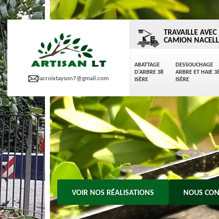
TRAVAILLE AVEC
CAMION NACELL
ABATTAGE
DESSOUCHAGE
D'ARBRE 38
ARBRE ET HAIE 3
lacroixtayson7@gmail.com
ISÈRE
ISÈRE
VOIR NOS RÉALISATIONS
NOUS CON