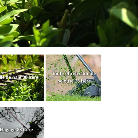
Tonte et réfection de
lle de haie 38 Isère
pelouse 38 Isère
Elagage 38 Isère