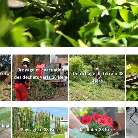
Broyage et évacuation
 et
Défrichage de terrain 38
des déchets verts 38 Isère
Tai
Isère
uleau
Paysagiste 38 Isère
Jardinier 38 Isère