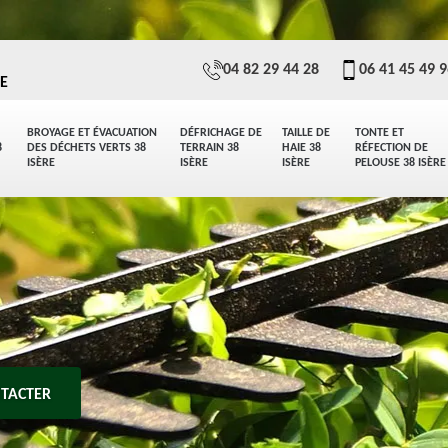
04 82 29 44 28
06 41 45 49 
E
BROYAGE ET ÉVACUATION
DÉFRICHAGE DE
TAILLE DE
TONTE ET
8
DES DÉCHETS VERTS 38
TERRAIN 38
HAIE 38
RÉFECTION DE
ISÈRE
ISÈRE
ISÈRE
PELOUSE 38 ISÈRE
TACTER