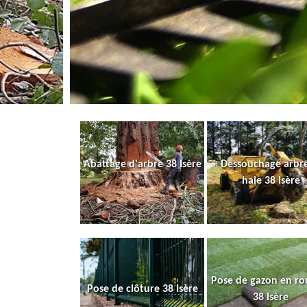
Abattage d'arbre 38 Isère
Dessouchage arbre
haie 38 Isère
Pose de gazon en ro
Pose de clôture 38 Isère
38 Isère