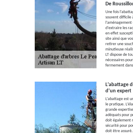
De Roussillo
Une fois l’abatta
souvent difficile
l’aménagement de
d’extraire les ra
en effet suscepti
site ainsi que vos
retirer une souc
minutieuse réalis
LT dispose de tout
nécessaires pour
fermement dans 
L’abattage d
d’un expert
L’abattage est un
le pratique. L’é
grande expertise
adéquats pour pr
doit également r
sécurité pour po
doit être assuré.