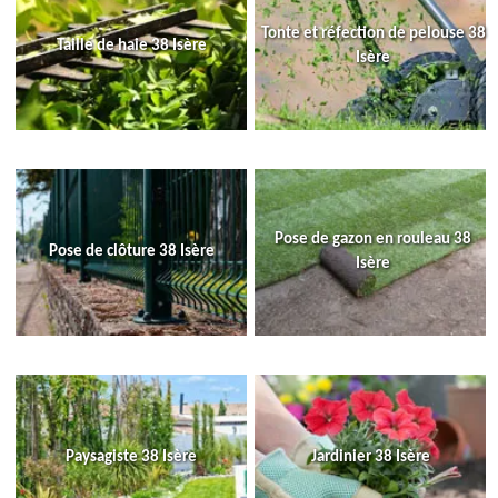
Tonte et réfection de pelouse 38
Taille de haie 38 Isère
Isère
Pose de gazon en rouleau 38
Pose de clôture 38 Isère
Isère
Paysagiste 38 Isère
Jardinier 38 Isère