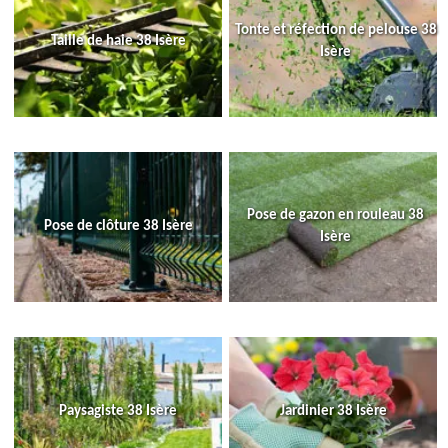
Tonte et réfection de pelouse 38
Taille de haie 38 Isère
Isère
Pose de gazon en rouleau 38
Pose de clôture 38 Isère
Isère
Paysagiste 38 Isère
Jardinier 38 Isère