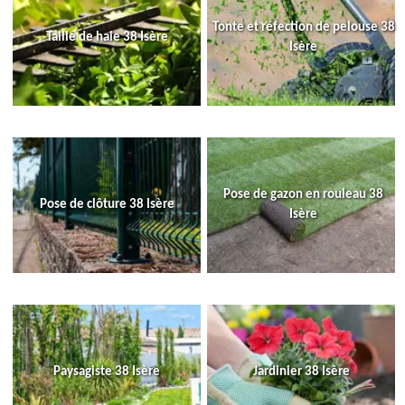
Tonte et réfection de pelouse 38
Taille de haie 38 Isère
Isère
Pose de gazon en rouleau 38
Pose de clôture 38 Isère
Isère
Paysagiste 38 Isère
Jardinier 38 Isère