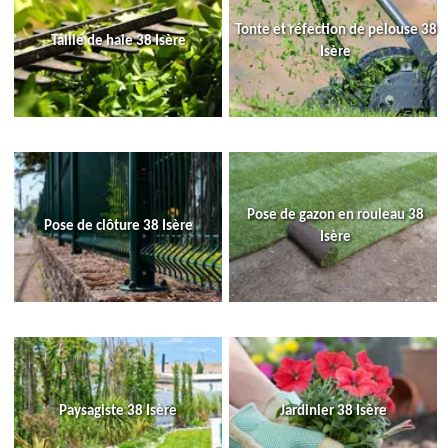
Tonte et réfection de pelouse 38
Taille de haie 38 Isère
Isère
Pose de gazon en rouleau 38
Pose de clôture 38 Isère
Isère
Paysagiste 38 Isère
Jardinier 38 Isère