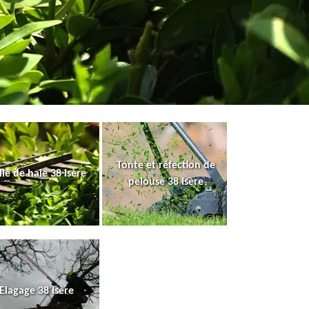
Tonte et réfection de
lle de haie 38 Isère
pelouse 38 Isère
Elagage 38 Isère