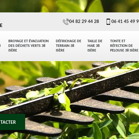
04 82 29 44 28
06 41 45 49 
E
BROYAGE ET ÉVACUATION
DÉFRICHAGE DE
TAILLE DE
TONTE ET
8
DES DÉCHETS VERTS 38
TERRAIN 38
HAIE 38
RÉFECTION DE
ISÈRE
ISÈRE
ISÈRE
PELOUSE 38 ISÈRE
TACTER