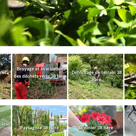
Broyage et évacuation
 et
Défrichage de terrain 38
des déchets verts 38 Isère
Tai
Isère
uleau
Paysagiste 38 Isère
Jardinier 38 Isère