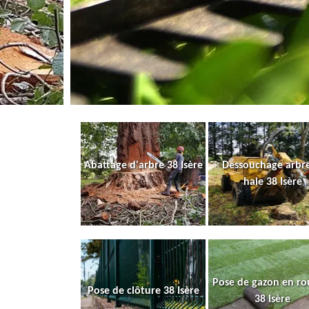
Abattage d'arbre 38 Isère
Dessouchage arbre
haie 38 Isère
Pose de gazon en ro
Pose de clôture 38 Isère
38 Isère