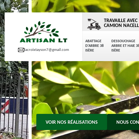
TRAVAILLE AVEC
CAMION NACELL
ABATTAGE
DESSOUCHAGE
D'ARBRE 38
ARBRE ET HAIE 3
lacroixtayson7@gmail.com
ISÈRE
ISÈRE
VOIR NOS RÉALISATIONS
NOUS CON