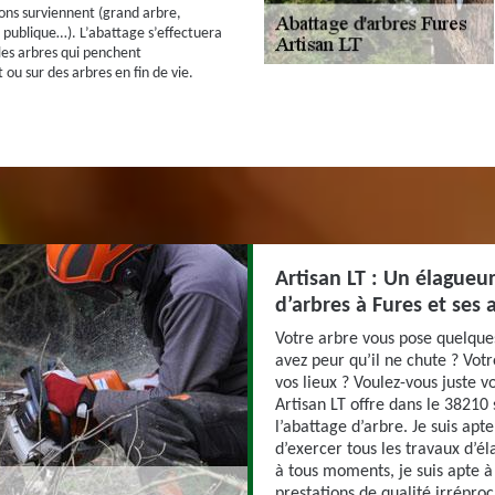
ions surviennent (grand arbre,
e publique…). L’abattage s’effectuera
es arbres qui penchent
u sur des arbres en fin de vie.
Artisan LT : Un élagueu
d’arbres à Fures et ses 
Votre arbre vous pose quelque
avez peur qu’il ne chute ? Vot
vos lieux ? Voulez-vous juste v
Artisan LT offre dans le 38210
l’abattage d’arbre. Je suis ap
d’exercer tous les travaux d’él
à tous moments, je suis apte à 
prestations de qualité irrépr