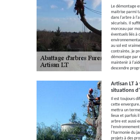
Le démontage es
maitrise parmi ta
dans l'arbre à l'a
sécurisés. Il suf
morceau par morc
éventuels liés à 
environnementale
au sol est vraime
contrainte, je p
démontage par ré
maintenir à l'aid
descendre progre
Artisan LT à 
situations d
Il est toujours d
cette envergure.
mettra un terme 
lieux et parfois 
arbre est aussi e
l’environnement,
l’harmonie du jar
projets à des pr