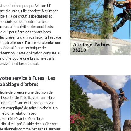
t une technique que Artisan LT
nt d’autres. Elle consiste à grimper
ide à l’aide d’outils spécialisés et
fit ensuite de démonter l'arbre
eau afin d’éviter des accidents
ce qui peut être des contraintes
s présents dans vos lieux. Si l'espace
nt étroite ou si l'arbre surplombe une
rocèderai à une technique de
tention. Cette opération consiste à
e d'une poulie une branche et à la
ssivement jusqu’au sol.
votre service à Fures : Les
’abattage d’arbres
ifficile de prendre une décision de
 Décider de l’abattage d’un arbre
définitif à son existence dans vos
il est compliqué de faire un choix. Un
n étroite relation avec
 son rôle étant d’équilibrer
din. Il est préférable de confier vos
ofessionnels comme Artisan LT surtout