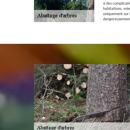
si des complicat
habitations, voi
uniquement sur l
dangereusement o