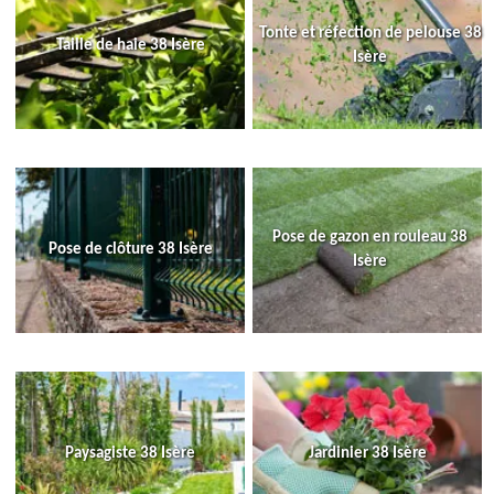
Tonte et réfection de pelouse 38
Taille de haie 38 Isère
Isère
Pose de gazon en rouleau 38
Pose de clôture 38 Isère
Isère
Paysagiste 38 Isère
Jardinier 38 Isère