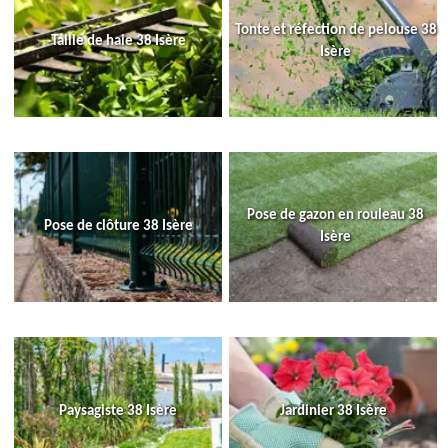
Tonte et réfection de pelouse 38
Taille de haie 38 Isère
Isère
Pose de gazon en rouleau 38
Pose de clôture 38 Isère
Isère
Paysagiste 38 Isère
Jardinier 38 Isère